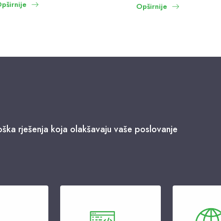
pširnije
Opširnije
ška rješenja koja olakšavaju vaše poslovanje