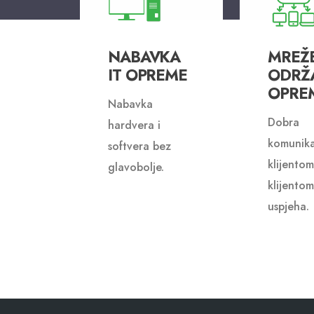
NABAVKA
MREŽE
IT OPREME
ODRŽ
OPRE
Nabavka
Dobra
hardvera i
komunika
softvera bez
klijentom
glavobolje.
klijentom
uspjeha.