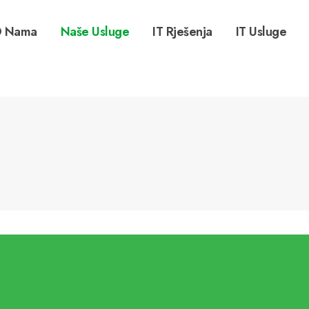
 Nama
Naše Usluge
IT Rješenja
IT Usluge