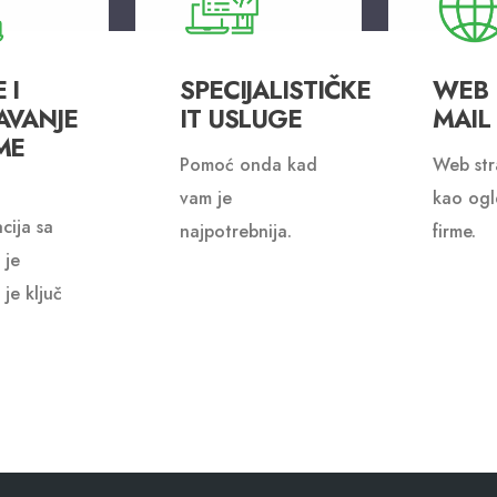
 I
SPECIJALISTIČKE
WEB I
AVANJE
IT USLUGE
MAIL
ME
Pomoć onda kad
Web str
vam je
kao ogl
cija sa
najpotrebnija.
firme.
 je
 je ključ