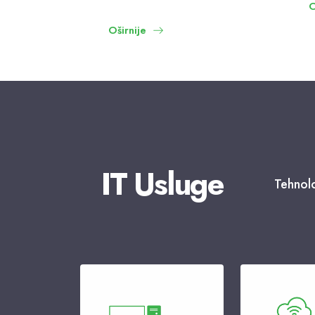
O
Oširnije
IT Usluge
Tehnolo