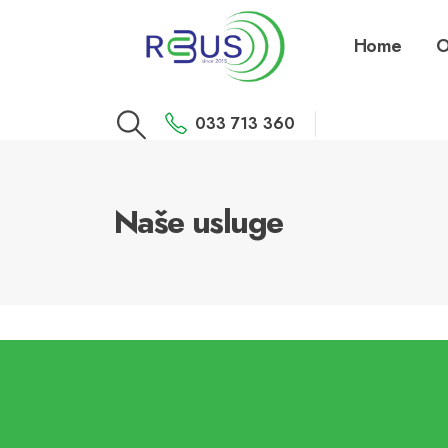
Home
O
033 713 360
Naše usluge