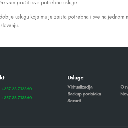
i će vam pružiti sve potrebne usluge.
obije uslugu koja mu je zaista potrebna i sve na jednom m
slovanju.
kt
Usluge
Viritualizacija
O n
: +387 33 713360
Backup podataka
Nov
: +387 33 713360
Securit