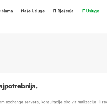
 Nama
Naše Usluge
IT Rješenja
IT Usluge
jpotrebnija.
om exchange servera, konsultacije oko viritualizacije ili