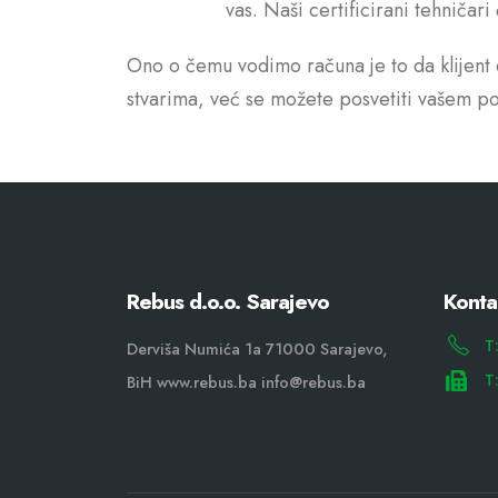
vas. Naši certificirani tehničar
Ono o čemu vodimo računa je to da klijent d
stvarima, već se možete posvetiti vašem po
Rebus d.o.o. Sarajevo
Konta
T
Derviša Numića 1a 71000 Sarajevo,
T
BiH www.rebus.ba info@rebus.ba