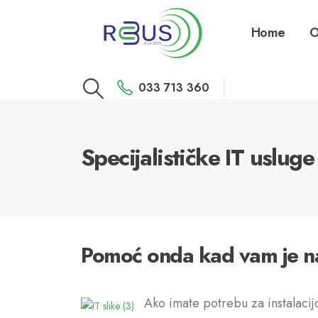
Home
O
033 713 360
Specijalističke IT usluge
Pomoć onda kad vam je na
Ako imate potrebu za instalacij