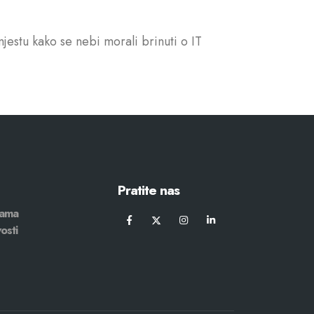
jestu kako se nebi morali brinuti o IT
Pratite nas
ama
osti