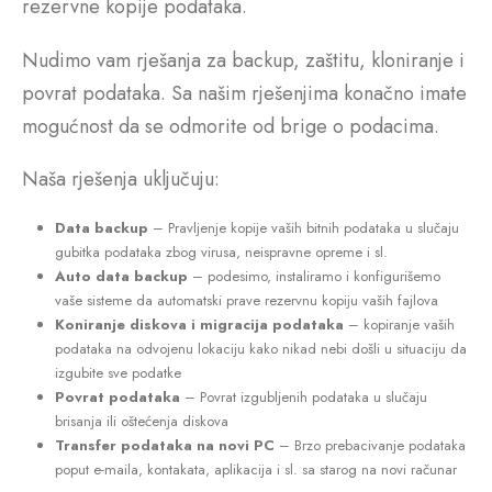
rezervne kopije podataka.
Nudimo vam rješanja za backup, zaštitu, kloniranje i
povrat podataka. Sa našim rješenjima konačno imate
mogućnost da se odmorite od brige o podacima.
Naša rješenja uključuju:
Data backup
– Pravljenje kopije vaših bitnih podataka u slučaju
gubitka podataka zbog virusa, neispravne opreme i sl.
Auto data backup
– podesimo, instaliramo i konfigurišemo
vaše sisteme da automatski prave rezervnu kopiju vaših fajlova
Koniranje diskova i migracija podataka
– kopiranje vaših
podataka na odvojenu lokaciju kako nikad nebi došli u situaciju da
izgubite sve podatke
Povrat podataka
– Povrat izgubljenih podataka u slučaju
brisanja ili oštećenja diskova
Transfer podataka na novi PC
– Brzo prebacivanje podataka
poput e-maila, kontakata, aplikacija i sl. sa starog na novi računar