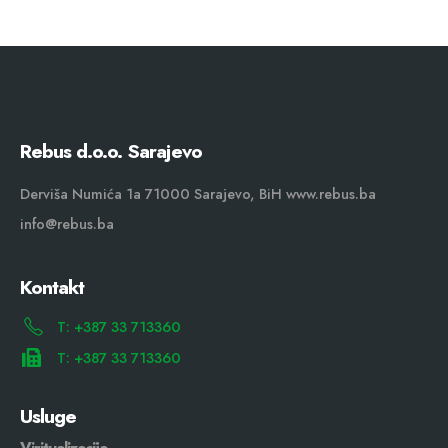
Rebus d.o.o. Sarajevo
Derviša Numića 1a 71000 Sarajevo, BiH www.rebus.ba
info@rebus.ba
Kontakt
T: +387 33 713360
T: +387 33 713360
Usluge