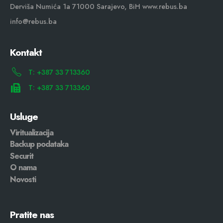
Derviša Numića 1a 71000 Sarajevo, BiH www.rebus.ba
info@rebus.ba
Kontakt
T: +387 33 713360
T: +387 33 713360
Usluge
Viritualizacija
Backup podataka
Securit
O nama
Novosti
Pratite nas