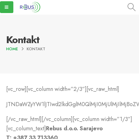
Kontakt
HOME
KONTAKT
[vc_row][vc_column width=”2/3”][vc_raw_html]
JTNDaWZyYW1lJTIwd2lkdGglM0QlMjI0MjUlMjIlMj
[/vc_raw_html][/vc_column][vc_column width=”1/3”]
[vc_column_text]
Rebus d.o.o. Sarajevo
T: +387 33 713360