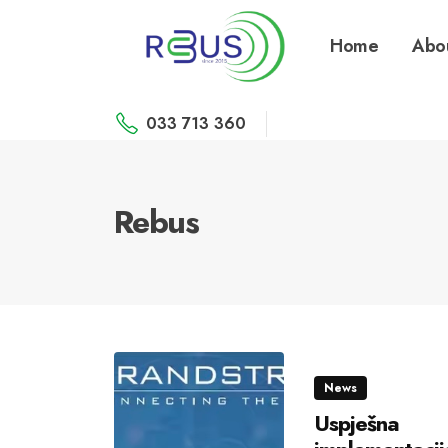
Home
Abo
033 713 360
Rebus
News
Uspješna