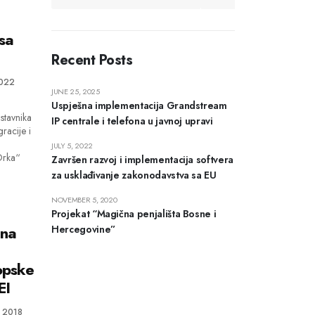
sa
Recent Posts
2022
JUNE 25, 2025
Uspješna implementacija Grandstream
stavnika
IP centrale i telefona u javnoj upravi
racije i
JULY 5, 2022
Orka“
Završen razvoj i implementacija softvera
za usklađivanje zakonodavstva sa EU
NOVEMBER 5, 2020
Projekat “Magična penjališta Bosne i
ena
Hercegovine”
opske
EI
, 2018