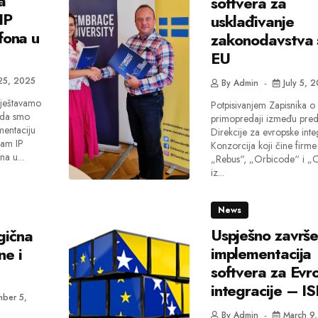
a
softvera za
IP
usklađivanje
efona u
zakonodavstva 
EU
25, 2025
By
Admin
July 5, 
vještavamo
Potpisivanjem Zapisnika o
e da smo
primopredaji između pred
mentaciju
Direkcije za evropske integ
am IP
Konzorcija koji čine firme
na u...
„Rebus“, „Orbicode“ i „
iz...
News
Uspješno završ
gična
implementacija
ne i
softvera za Evr
integracije – IS
ber 5,
By
Admin
March 9