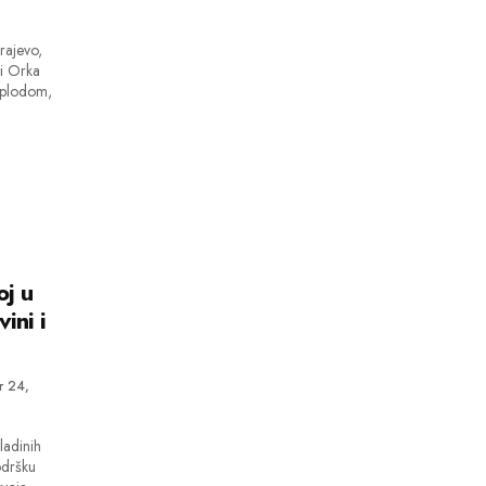
rajevo,
 i Orka
e plodom,
j u
ini i
 24,
ladinih
odršku