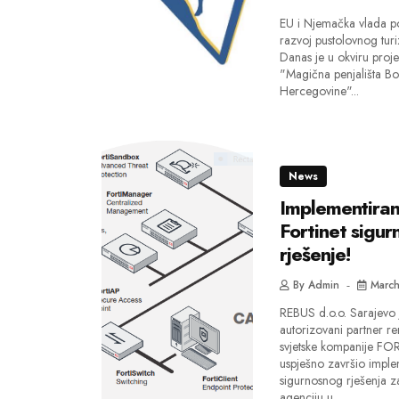
EU i Njemačka vlada p
razvoj pustolovnog tur
Danas je u okviru proje
"Magična penjališta Bo
Hercegovine"...
News
Implementira
Fortinet sigur
rješenje!
By
Admin
March
REBUS d.o.o. Sarajevo 
autorizovani partner r
svjetske kompanije FO
uspješno završio imple
sigurnosnog rješenja z
agenciju u...