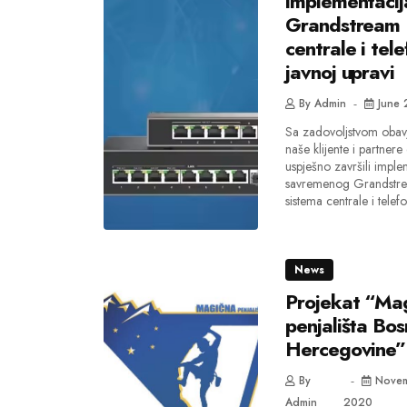
implementacij
Grandstream 
centrale i tel
javnoj upravi
By
Admin
June 
Sa zadovoljstvom oba
naše klijente i partner
uspješno završili imple
savremenog Grandstre
sistema centrale i telefo
News
Projekat “Ma
penjališta Bos
Hercegovine”
By
Novem
Admin
2020