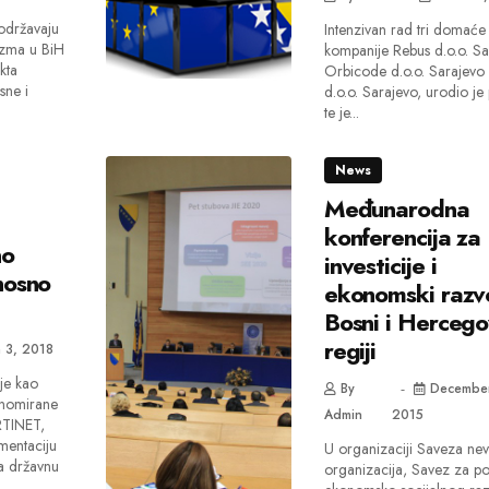
održavaju
Intenzivan rad tri domaće
izma u BiH
kompanije Rebus d.o.o. Sa
kta
Orbicode d.o.o. Sarajevo
sne i
d.o.o. Sarajevo, urodio j
te je...
News
Međunarodna
konferencija za
no
investicije i
nosno
ekonomski razvo
Bosni i Hercegov
regiji
 3, 2018
je kao
By
December
enomirane
Admin
2015
RTINET,
mentaciju
U organizaciji Saveza nev
a državnu
organizacija, Savez za p