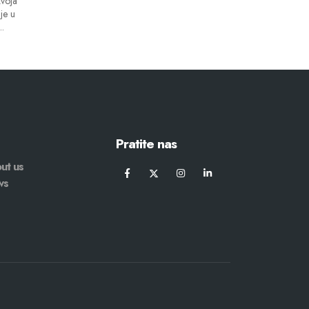
voja
je u
..
Pratite nas
ut us
ws