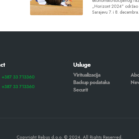
ekonomsko-socijalnog raz
„Horizont 2024" održao 
Sarajevu 7. i 8. decembra.
ct
Usluge
Viritualizacija
Abo
: +387 33 713360
Backup podataka
Ne
: +387 33 713360
Securit
Copyright Rebus d.o.o. © 2024. All Rights Reserved.