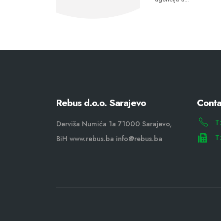
Rebus d.o.o. Sarajevo
Conta
T
Derviša Numića 1a 71000 Sarajevo,
T
BiH www.rebus.ba info@rebus.ba