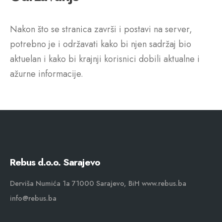
Nakon što se stranica završi i postavi na server,
potrebno je i održavati kako bi njen sadržaj bio
aktuelan i kako bi krajnji korisnici dobili aktualne i
ažurne informacije.
Rebus d.o.o. Sarajevo
Derviša Numića 1a 71000 Sarajevo, BiH www.rebus.ba
info@rebus.ba