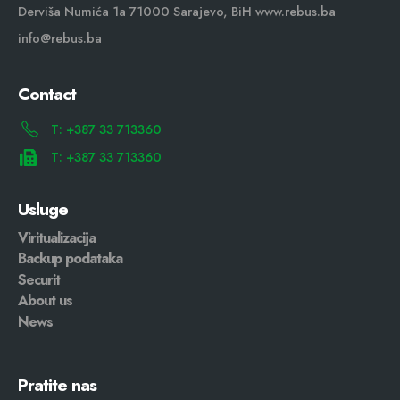
Derviša Numića 1a 71000 Sarajevo, BiH www.rebus.ba
info@rebus.ba
Contact
T: +387 33 713360
T: +387 33 713360
Usluge
Viritualizacija
Backup podataka
Securit
About us
News
Pratite nas