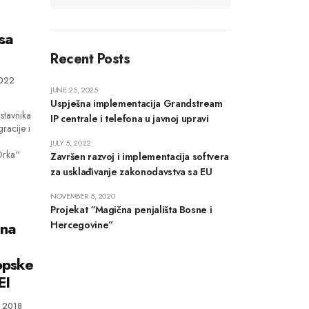
sa
Recent Posts
2022
JUNE 25, 2025
Uspješna implementacija Grandstream
stavnika
IP centrale i telefona u javnoj upravi
racije i
JULY 5, 2022
Orka“
Završen razvoj i implementacija softvera
za usklađivanje zakonodavstva sa EU
NOVEMBER 5, 2020
Projekat “Magična penjališta Bosne i
ena
Hercegovine”
opske
EI
, 2018