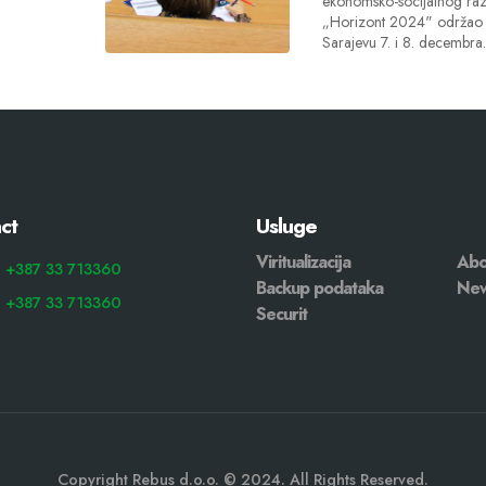
ekonomsko-socijalnog raz
„Horizont 2024" održao 
Sarajevu 7. i 8. decembra.
ct
Usluge
Viritualizacija
Abo
: +387 33 713360
Backup podataka
Ne
: +387 33 713360
Securit
Copyright Rebus d.o.o. © 2024. All Rights Reserved.