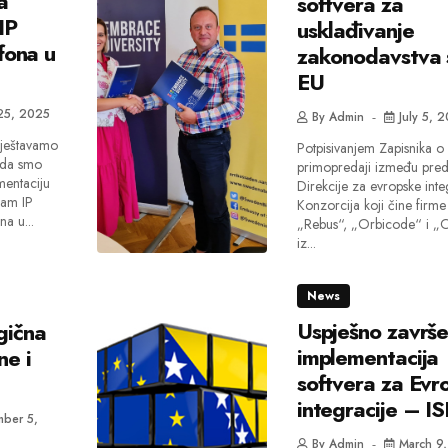
a
softvera za
IP
usklađivanje
efona u
zakonodavstva 
EU
25, 2025
By
Admin
July 5, 
vještavamo
Potpisivanjem Zapisnika o
e da smo
primopredaji između pred
mentaciju
Direkcije za evropske integ
am IP
Konzorcija koji čine firme
na u...
„Rebus“, „Orbicode“ i „
iz...
News
Uspješno završ
gična
implementacija
ne i
softvera za Evr
integracije – IS
ber 5,
By
Admin
March 9