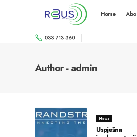
Home
Abo
033 713 360
Author - admin
News
Uspješna