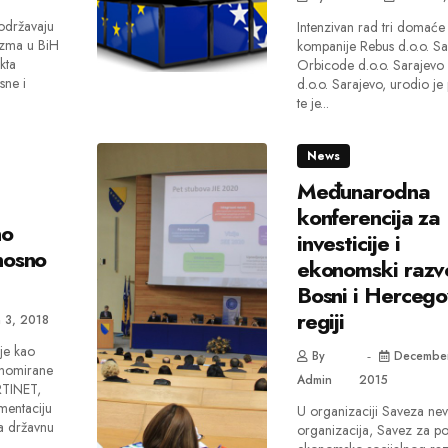
održavaju
Intenzivan rad tri domaće
izma u BiH
kompanije Rebus d.o.o. Sa
kta
Orbicode d.o.o. Sarajevo
sne i
d.o.o. Sarajevo, urodio j
te je...
News
Međunarodna
konferencija za
no
investicije i
nosno
ekonomski razvo
Bosni i Hercegov
regiji
 3, 2018
je kao
By
December
enomirane
Admin
2015
RTINET,
mentaciju
U organizaciji Saveza nev
a državnu
organizacija, Savez za p