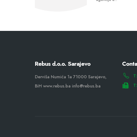
Rebus d.o.o. Sarajevo
Conta
T
Derviša Numića 1a 71000 Sarajevo,
T
BiH www.rebus.ba info@rebus.ba