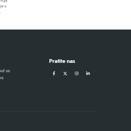
voja
je u
..
Pratite nas
ut us
ws