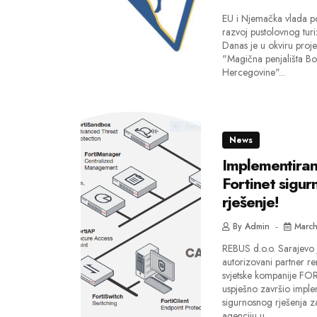
EU i Njemačka vlada p
razvoj pustolovnog tur
Danas je u okviru proje
"Magična penjališta Bo
Hercegovine"...
News
Implementira
Fortinet sigur
rješenje!
By
Admin
March
REBUS d.o.o. Sarajevo 
autorizovani partner r
svjetske kompanije FO
uspješno završio imple
sigurnosnog rješenja z
agenciju u...