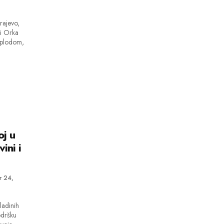
rajevo,
 i Orka
e plodom,
j u
ini i
 24,
ladinih
odršku