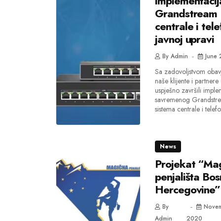
implementacij
Grandstream 
centrale i tel
javnoj upravi
By
Admin
June 
Sa zadovoljstvom oba
naše klijente i partner
uspješno završili imple
savremenog Grandstre
sistema centrale i telefo
News
Projekat “Ma
penjališta Bos
Hercegovine”
By
Novem
Admin
2020